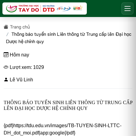
Trang chủ
Thông báo tuyển sinh Liên thông từ Trung cấp lên Đại học
Dược hệ chính quy
Hôm nay
Lượt xem: 1029
Lê Vũ Linh
THÔNG BÁO TUYỂN SINH LIÊN THÔNG TỪ TRUNG CẤP
LÊN ĐẠI HỌC DƯỢC HỆ CHÍNH QUY
{pdf}https://tdu.edu.vn/images/TB-TUYEN-SINH-LTTC-
DH_dot_moi.pdf|app:google{/pdf}