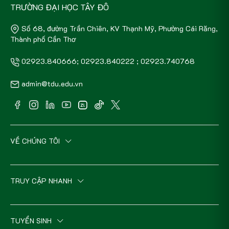
TRƯỜNG ĐẠI HỌC TÂY ĐÔ
Số 68, đường Trần Chiên, KV Thạnh Mỹ, Phường Cái Răng,
Thành phố Cần Thơ
02923.840666; 02923.840222 ; 02923.740768
admin@tdu.edu.vn
VỀ CHÚNG TÔI
TRUY CẬP NHANH
TUYỂN SINH