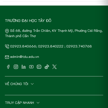
TRƯỜNG ĐẠI HỌC TÂY ĐÔ
Số 68, đường Trần Chiên, KV Thạnh Mỹ, Phường Cái Răng,
Thành phố Cần Thơ
02923.840666; 02923.840222 ; 02923.740768
admin@tdu.edu.vn
VỀ CHÚNG TÔI
TRUY CẬP NHANH