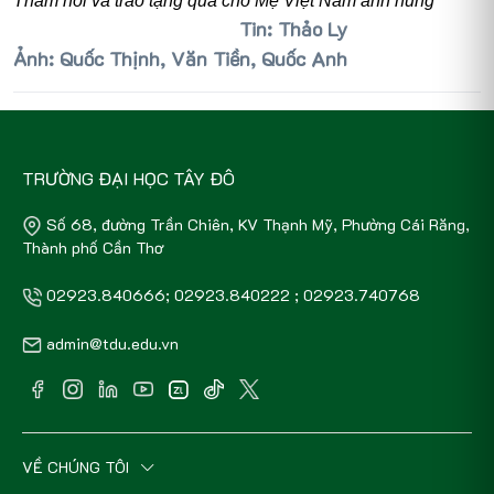
Thăm hỏi và trao tặng quà cho Mẹ Việt Nam anh hùng
Tin: Thảo Ly
Ảnh: Quốc Thịnh, Văn Tiền, Quốc Anh
TRƯỜNG ĐẠI HỌC TÂY ĐÔ
Số 68, đường Trần Chiên, KV Thạnh Mỹ, Phường Cái Răng,
Thành phố Cần Thơ
02923.840666; 02923.840222 ; 02923.740768
admin@tdu.edu.vn
VỀ CHÚNG TÔI