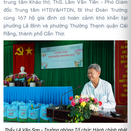
trung tâm Khảo thí; ThS. Lâm Văn Tiền - Phó Giám
đốc Trung tâm HTSV&HTDN, Bí thư Đoàn Trường
cùng 167
hộ gia đình có hoàn cảnh khó khăn tại
phường Lê Bình và phường Thường Thạnh quận Cái
Răng, thành phố Cần Thơ.
Thầy Lê Văn Sơn -
Trưởng phòng Tổ chức Hành chính phát