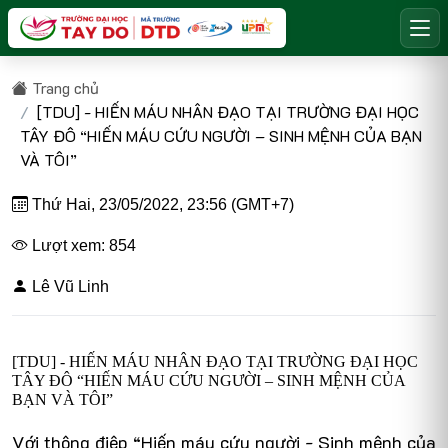
Trang chủ
[TDU] - HIẾN MÁU NHÂN ĐẠO TẠI TRƯỜNG ĐẠI HỌC
TÂY ĐÔ “HIẾN MÁU CỨU NGƯỜI – SINH MỆNH CỦA BẠN
VÀ TÔI”
Thứ Hai, 23/05/2022, 23:56 (GMT+7)
Lượt xem: 854
Lê Vũ Linh
[TDU] - HIẾN MÁU NHÂN ĐẠO TẠI TRƯỜNG ĐẠI HỌC
TÂY ĐÔ “HIẾN MÁU CỨU NGƯỜI – SINH MỆNH CỦA
BẠN VÀ TÔI”
Với thông điệp “Hiến máu cứu người - Sinh mệnh của