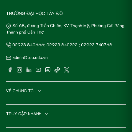
TRƯỜNG ĐẠI HỌC TÂY ĐÔ
Số 68, đường Trần Chiên, KV Thạnh Mỹ, Phường Cái Răng,
Thành phố Cần Thơ
02923.840666; 02923.840222 ; 02923.740768
admin@tdu.edu.vn
VỀ CHÚNG TÔI
TRUY CẬP NHANH