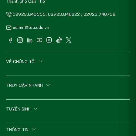
Thành phố Cần Thơ
02923.840666; 02923.840222 ; 02923.740768
admin@tdu.edu.vn
VỀ CHÚNG TÔI
TRUY CẬP NHANH
TUYỂN SINH
THÔNG TIN