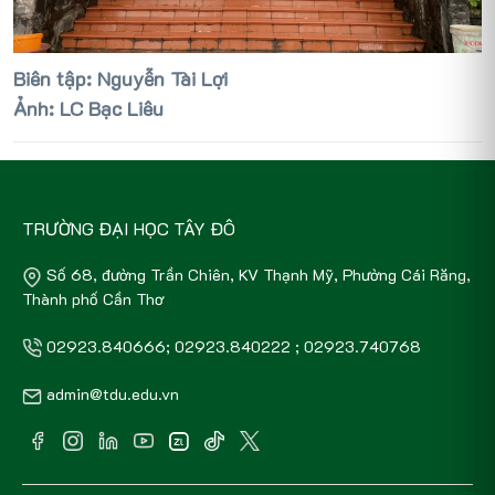
Biên tập: Nguyễn Tài Lợi
Ảnh: LC Bạc Liêu
TRƯỜNG ĐẠI HỌC TÂY ĐÔ
Số 68, đường Trần Chiên, KV Thạnh Mỹ, Phường Cái Răng,
Thành phố Cần Thơ
02923.840666; 02923.840222 ; 02923.740768
admin@tdu.edu.vn