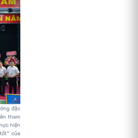
ường đặc
viên tham
thực hiện
tốt” của