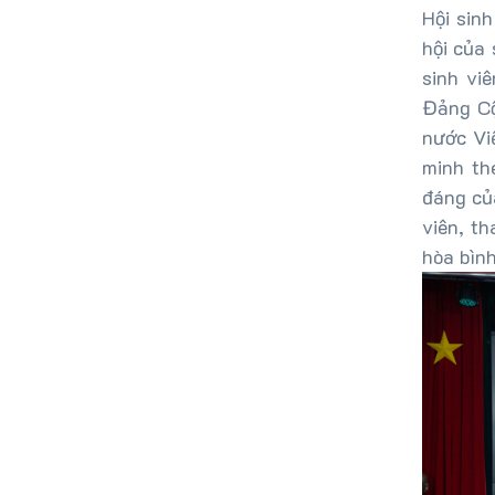
Hội sinh
hội của 
sinh vi
Đảng Cộ
nước Vi
minh th
đáng của
viên, th
hòa bình