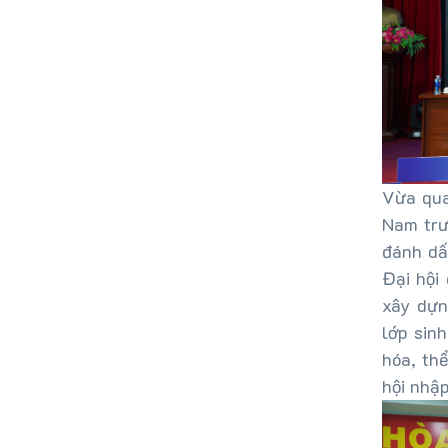
Vừa qua
Nam trư
đánh dấ
Đại hội
xây dựn
lớp sinh
hóa, thể
hội nhập