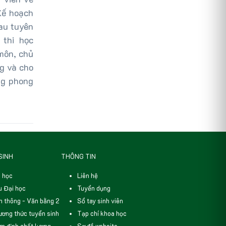
Kế hoạch
sau tuyên
 thi học
 môn, chủ
ng và cho
ng phong
SINH
THÔNG TIN
 học
Liên hệ
 Đại học
Tuyển dụng
n thông - Văn bằng 2
Sổ tay sinh viên
ơng thức tuyển sinh
Tạp chí khoa học