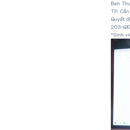
Ban Thư
TP. Cần
Quyết đ
203-QĐ/
“Sinh vi