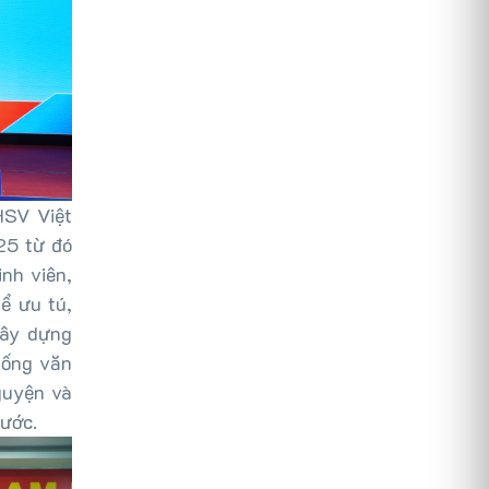
HSV Việt
25 từ đó
nh viên,
ể ưu tú,
xây dựng
 sống văn
nguyện và
nước.