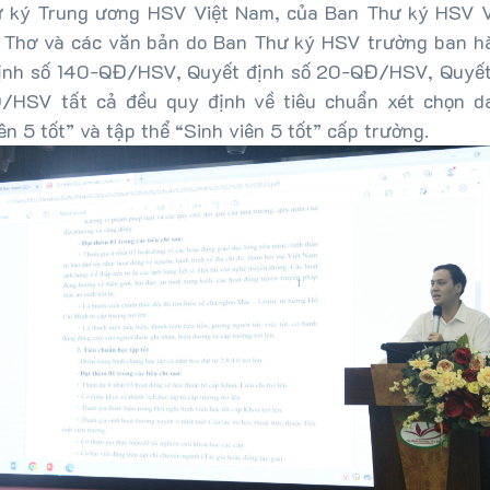
 ký Trung ương HSV Việt Nam, của Ban Thư ký HSV 
 Thơ và các văn bản do Ban Thư ký HSV trường ban h
ịnh số 140-QĐ/HSV, Quyết định số 20-QĐ/HSV, Quyết
HSV tất cả đều quy định về tiêu chuẩn xét chọn d
ên 5 tốt” và tập thể “Sinh viên 5 tốt” cấp trường.