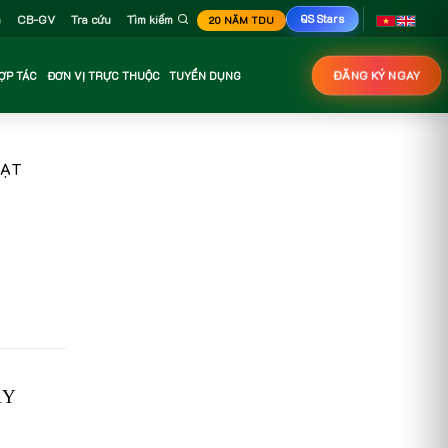
n
CB-GV
Tra cứu
Tìm kiếm
QS Stars
20 NĂM TDU
ỢP TÁC
ĐƠN VỊ TRỰC THUỘC
TUYỂN DỤNG
ĐĂNG KÝ NGAY
OẠT
ẨY