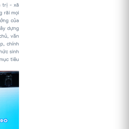
 trị - xã
g rãi mọi
ưởng của
xây dựng
chủ, văn
p, chính
chức sinh
 mục tiêu