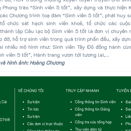
g Phong trào “Sinh viên 5 tốt”, xây dựng và thực hiện 
các Chương trình toạ đàm “Sinh viên 5 tốt”, phát huy 
tổ chức sát hạch sinh viên khoẻ, tổ chức các cuộc
. thành lập Câu lạc bộ Sinh viên 5 tốt là đơn vị chuyên
p đỡ, hỗ trợ sinh viên trong quá trình phấn đấu, xây dự
hai nhiều mô hình như: Sinh viên Tây Đô đồng hành cù
nh viên 5 tốt”, Hành trang vươn tới tương lai,…
i và hình ảnh: Hoàng Chương
VỀ CHÚNG TÔI
TRUY CẬP NHANH
TUYỂN 
 Cái
Sự kiện
Cổng thông tin Sinh viên
Đại
Tin tức
Cổng thông tin Giảng
Sau
viên
Sự kiện
Liê
40768
Cổng tra cứu tổng hợp
Các đơn vị trực thuộc
Phư
Thư viện điện tử