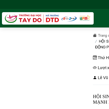
Trang 
HỘI 
ĐỘNG P
Thứ Ha
Lượt x
Lê Vũ 
HỘI SI
MẠNH 