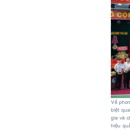
Về phon
biệt qua
gia và c
hiệu qu