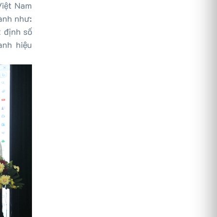
Việt Nam
ành như:
 định số
anh hiệu