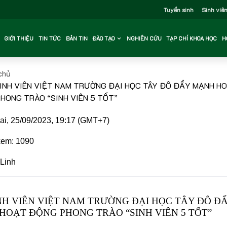
Tuyển sinh
Sinh viê
GIỚI THIỆU
TIN TỨC
BẢN TIN
ĐÀO TẠO
NGHIÊN CỨU
TẠP CHÍ KHOA HỌC
H
chủ
SINH VIÊN VIỆT NAM TRƯỜNG ĐẠI HỌC TÂY ĐÔ ĐẨY MẠNH H
HONG TRÀO “SINH VIÊN 5 TỐT”
i, 25/09/2023, 19:17 (GMT+7)
em: 1090
Linh
NH VIÊN VIỆT NAM TRƯỜNG ĐẠI HỌC TÂY ĐÔ Đ
HOẠT ĐỘNG PHONG TRÀO “SINH VIÊN 5 TỐT”