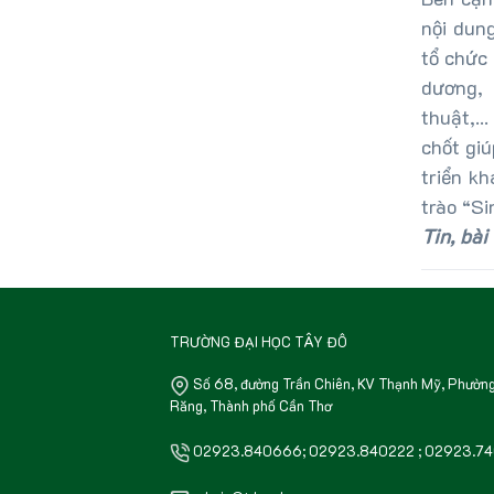
nội dun
tổ chức 
dương, 
thuật,..
chốt giú
triển k
trào “Si
Tin, bà
TRƯỜNG ĐẠI HỌC TÂY ĐÔ
Số 68, đường Trần Chiên, KV Thạnh Mỹ, Phường
Răng, Thành phố Cần Thơ
02923.840666; 02923.840222 ; 02923.7