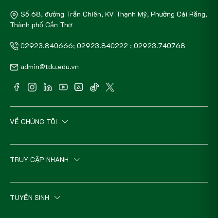
Số 68, đường Trần Chiên, KV Thạnh Mỹ, Phường Cái Răng,
Thành phố Cần Thơ
02923.840666; 02923.840222 ; 02923.740768
admin@tdu.edu.vn
VỀ CHÚNG TÔI
TRUY CẬP NHANH
TUYỂN SINH