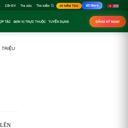
n
CB-GV
Tra cứu
Tìm kiếm
QS Stars
20 NĂM TDU
ỢP TÁC
ĐƠN VỊ TRỰC THUỘC
TUYỂN DỤNG
ĐĂNG KÝ NGAY
3 TRIỆU
 LÊN