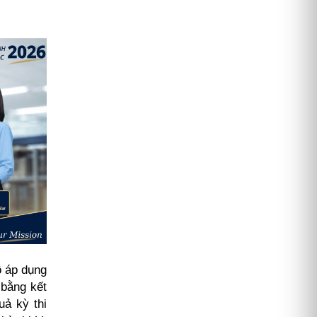
ô áp dụng
 bằng kết
uả kỳ thi