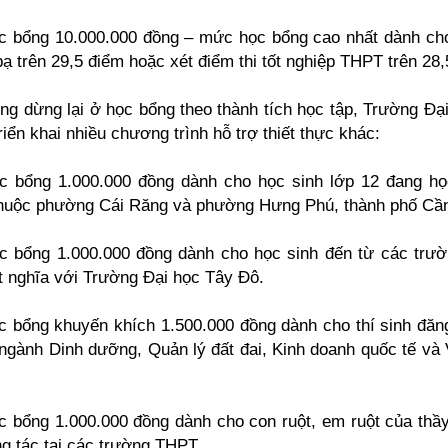
c bổng 10.000.000 đồng – mức học bổng cao nhất dành cho
bạ trên 29,5 điểm hoặc xét điểm thi tốt nghiệp THPT trên 28,
ng dừng lại ở học bổng theo thành tích học tập, Trường Đạ
riển khai nhiều chương trình hỗ trợ thiết thực khác:
c bổng 1.000.000 đồng dành cho học sinh lớp 12 đang họ
thuộc phường Cái Răng và phường Hưng Phú, thành phố Cầ
c bổng 1.000.000 đồng dành cho học sinh đến từ các trư
t nghĩa với Trường Đại học Tây Đô.
c bổng khuyến khích 1.500.000 đồng dành cho thí sinh đăn
ngành Dinh dưỡng, Quản lý đất đai, Kinh doanh quốc tế và
c bổng 1.000.000 đồng dành cho con ruột, em ruột của thầy
g tác tại các trường THPT.