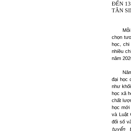
ĐẾN 1
TÂN SI
Mỗi
chọn tươ
học, chi
nhiều ch
năm 2026
Năm
đại học 
như khối
học xã h
chất lượ
học mới 
và Luật 
đổi số v
tuyển 