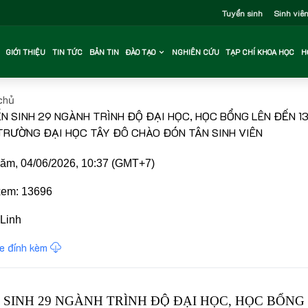
Tuyển sinh
Sinh viê
GIỚI THIỆU
TIN TỨC
BẢN TIN
ĐÀO TẠO
NGHIÊN CỨU
TẠP CHÍ KHOA HỌC
H
chủ
N SINH 29 NGÀNH TRÌNH ĐỘ ĐẠI HỌC, HỌC BỔNG LÊN ĐẾN 1
TRƯỜNG ĐẠI HỌC TÂY ĐÔ CHÀO ĐÓN TÂN SINH VIÊN
m, 04/06/2026, 10:37 (GMT+7)
em: 13696
Linh
le đính kèm
SINH 29 NGÀNH TRÌNH ĐỘ ĐẠI HỌC, HỌC BỔNG