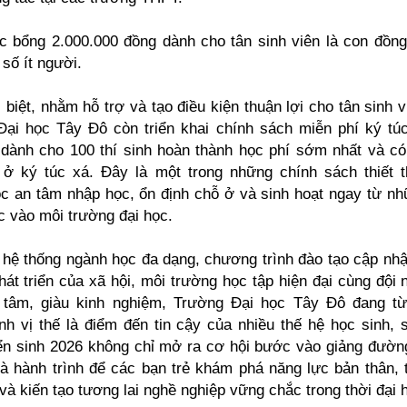
c bổng 2.000.000 đồng dành cho tân sinh viên là con đồn
 số ít người.
 biệt, nhằm hỗ trợ và tạo điều kiện thuận lợi cho tân sinh v
ại học Tây Đô còn triển khai chính sách miễn phí ký t
 dành cho 100 thí sinh hoàn thành học phí sớm nhất và c
ở ký túc xá. Đây là một trong những chính sách thiết 
c an tâm nhập học, ổn định chỗ ở và sinh hoạt ngay từ n
 vào môi trường đại học.
 hệ thống ngành học đa dạng, chương trình đào tạo cập nhậ
át triển của xã hội, môi trường học tập hiện đại cùng đội 
n tâm, giàu kinh nghiệm, Trường Đại học Tây Đô đang t
nh vị thế là điểm đến tin cậy của nhiều thế hệ học sinh, s
n sinh 2026 không chỉ mở ra cơ hội bước vào giảng đườn
à hành trình để các bạn trẻ khám phá năng lực bản thân, 
à kiến tạo tương lai nghề nghiệp vững chắc trong thời đại h