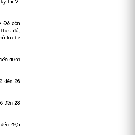
kỳ thi V-
y Đô còn
 Theo đó,
hỗ trợ từ
 đến dưới
22 đến 26
26 đến 28
 đến 29,5