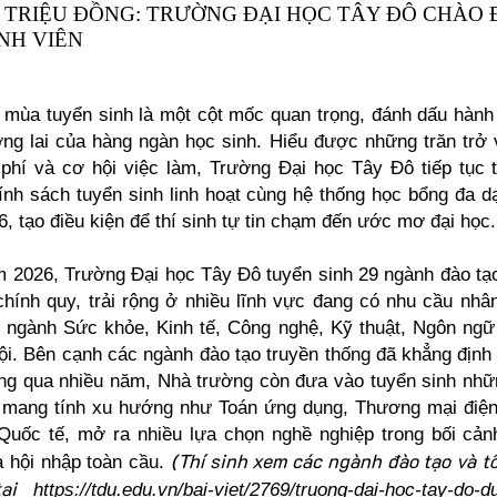
3 TRIỆU ĐỒNG: TRƯỜNG ĐẠI HỌC TÂY ĐÔ CHÀO
NH VIÊN
 mùa tuyển sinh là một cột mốc quan trọng, đánh dấu hành 
ng lai của hàng ngàn học sinh. Hiểu được những trăn trở
 phí và cơ hội việc làm, Trường Đại học Tây Đô tiếp tục t
ính sách tuyển sinh linh hoạt cùng hệ thống học bổng đa d
, tạo điều kiện để thí sinh tự tin chạm đến ước mơ đại học.
 2026, Trường Đại học Tây Đô tuyển sinh 29 ngành đào tạo
chính quy, trải rộng ở nhiều lĩnh vực đang có nhu cầu nhâ
 ngành Sức khỏe, Kinh tế, Công nghệ, Kỹ thuật, Ngôn ng
ội. Bên cạnh các ngành đào tạo truyền thống đã khẳng định 
ng qua nhiều năm, Nhà trường còn đưa vào tuyển sinh nh
mang tính xu hướng như Toán ứng dụng, Thương mại điện
Quốc tế, mở ra nhiều lựa chọn nghề nghiệp trong bối cả
(Thí sinh xem các ngành đào tạo và t
à hội nhập toàn cầu.
tại
https://tdu.edu.vn/bai-viet/2769/truong-dai-hoc-tay-do-d