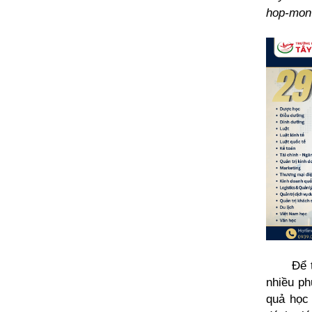
hop-mon-
Để 
nhiều ph
quả học 