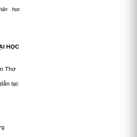
hận học
ẠI HỌC
ần Thơ
dẫn tại:
79