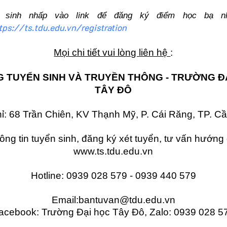
í sinh nhấp vào link để đăng ký điểm học bạ n
tps://ts.tdu.edu.vn/registration
Mọi chi tiết vui lòng liên hệ
:
 TUYỂN SINH VÀ TRUYỀN THÔNG - TRƯỜNG Đ
TÂY ĐÔ
hỉ: 68 Trần Chiên, KV Thạnh Mỹ, P. Cái Răng, TP. C
ng tin tuyển sinh, đăng ký xét tuyển, tư vấn hướng 
www.ts.tdu.edu.vn
Hotline: 0939 028 579 - 0939 440 579
Email:
bantuvan
@tdu.edu.vn
acebook: Trường Đại học Tây Đô, Zalo: 0939 028 5