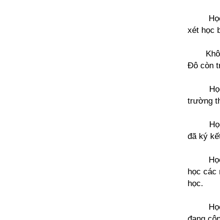
Họ
xét học 
Khô
Đô còn t
Họ
trường 
Họ
đã ký kế
Họ
học các 
học.
Họ
đang côn