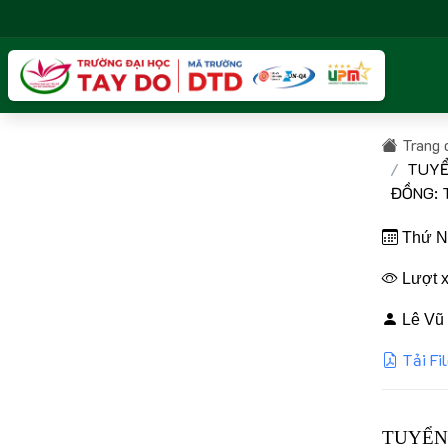
Trang 
TUYỂ
ĐỒNG: 
Thứ Nă
Lượt x
Lê Vũ 
Tải Fi
TUYỂN 