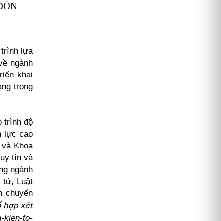
 ĐÓN
trình lựa
 về ngành
riển khai
ạng trong
 trình độ
n lực cao
ữ và Khoa
uy tín và
ững ngành
 tử, Luật
nh chuyển
ổ hợp xét
u-kien-to-