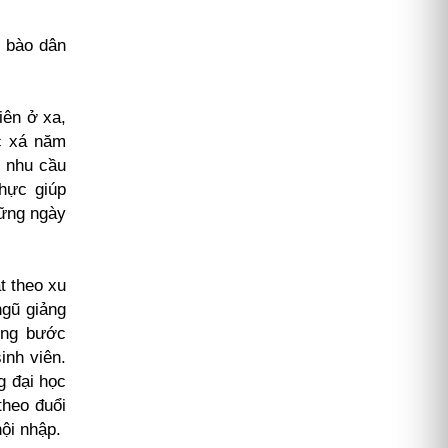
g bào dân
iên ở xa,
úc xá năm
ó nhu cầu
thực giúp
hững ngày
t theo xu
ngũ giảng
ừng bước
inh viên.
g đại học
theo đuổi
ội nhập.