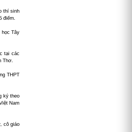
 thí sinh
5 điểm.
i học Tây
c tại các
n Thơ.
ờng THPT
g ký theo
 Việt Nam
, cô giáo