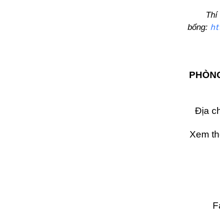
Th
ht
bổng:
PHÒNG
Địa c
Xem thô
F