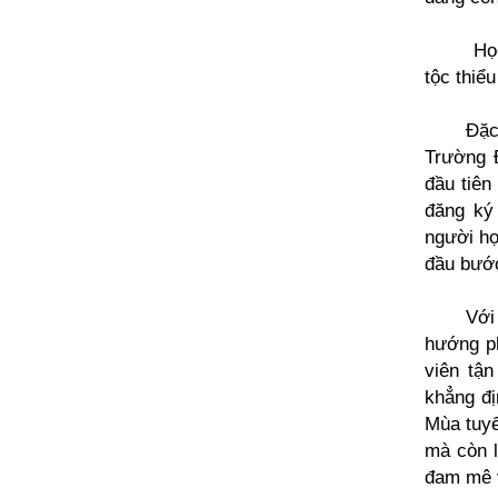
Họ
tộc thiểu
Đặc
Trường Đ
đầu tiên
đăng ký 
người họ
đầu bước
Với
hướng ph
viên tậ
khẳng đị
Mùa tuyể
mà còn l
đam mê v