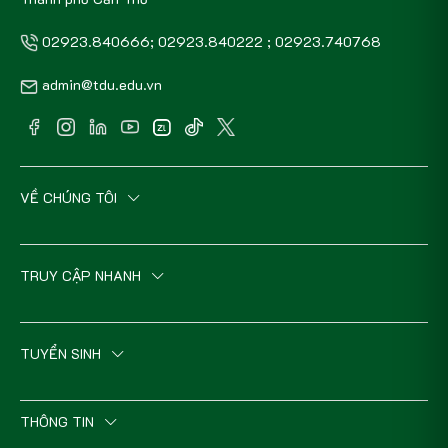
02923.840666; 02923.840222 ; 02923.740768
admin@tdu.edu.vn
VỀ CHÚNG TÔI
TRUY CẬP NHANH
TUYỂN SINH
THÔNG TIN