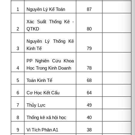
1
Nguyên Lý Kế Toán
87
Xác Suất Thống Kê -
2
QTKD
80
Nguyên Lý Thống Kê
3
Kinh Tế
79
PP Nghiên Cứu Khoa
4
Học Trong Kinh Doanh
78
5
Toán Kinh Tế
68
6
Cơ Học Kết Cấu
64
7
Thủy Lực
49
8
Thống kê xã hội học
40
9
Vi Tích Phân A1
38