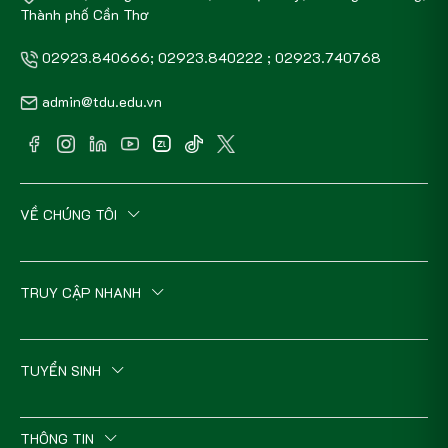
Thành phố Cần Thơ
02923.840666; 02923.840222 ; 02923.740768
admin@tdu.edu.vn
VỀ CHÚNG TÔI
TRUY CẬP NHANH
TUYỂN SINH
THÔNG TIN