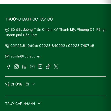
TRƯỜNG ĐẠI HỌC TÂY ĐÔ
Số 68, đường Trần Chiên, KV Thạnh Mỹ, Phường Cái Răng,
Thành phố Cần Thơ
02923.840666; 02923.840222 ; 02923.740768
admin@tdu.edu.vn
VỀ CHÚNG TÔI
TRUY CẬP NHANH