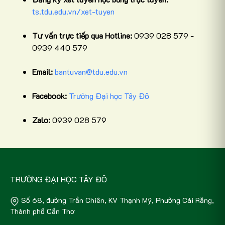
ts.tdu.edu.vn/xet-tuyen
Tư vấn trực tiếp qua Hotline:
0939 028 579 -
0939 440 579
Email:
bantuvan@tdu.edu.vn
Facebook:
Trường Đại học Tây Đô
Zalo:
0939 028 579
TRƯỜNG ĐẠI HỌC TÂY ĐÔ
Số 68, đường Trần Chiên, KV Thạnh Mỹ, Phường Cái Răng,
Thành phố Cần Thơ