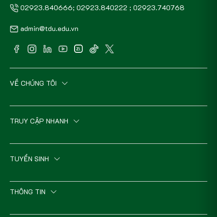
02923.840666; 02923.840222 ; 02923.740768
admin@tdu.edu.vn
VỀ CHÚNG TÔI
TRUY CẬP NHANH
TUYỂN SINH
THÔNG TIN