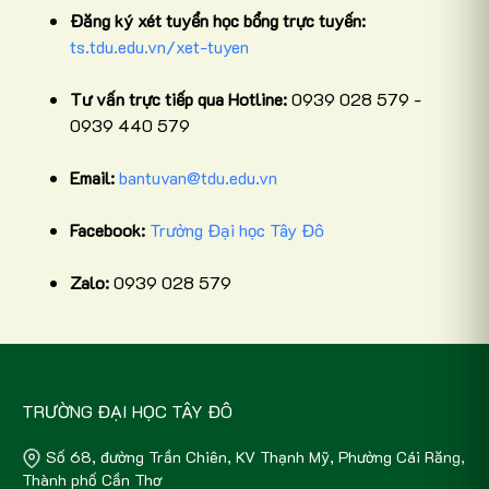
Đăng ký xét tuyển học bổng trực tuyến:
ts.tdu.edu.vn/xet-tuyen
Tư vấn trực tiếp qua Hotline:
0939 028 579 -
0939 440 579
Email:
bantuvan@tdu.edu.vn
Facebook:
Trường Đại học Tây Đô
Zalo:
0939 028 579
TRƯỜNG ĐẠI HỌC TÂY ĐÔ
Số 68, đường Trần Chiên, KV Thạnh Mỹ, Phường Cái Răng,
Thành phố Cần Thơ