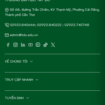
Số 68, đường Trần Chiên, KV Thạnh Mỹ, Phường Cái Răng,
Thành phố Cần Thơ
02923.840666; 02923.840222 ; 02923.740768
admin@tdu.edu.vn
VỀ CHÚNG TÔI
TRUY CẬP NHANH
TUYỂN SINH