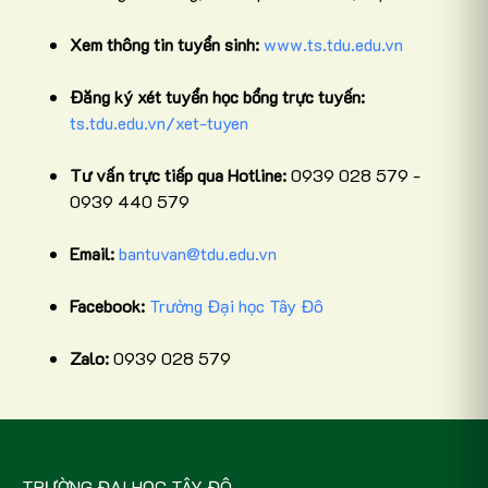
Xem thông tin tuyển sinh:
www.ts.tdu.edu.vn
Đăng ký xét tuyển học bổng trực tuyến:
ts.tdu.edu.vn/xet-tuyen
Tư vấn trực tiếp qua Hotline:
0939 028 579 -
0939 440 579
Email:
bantuvan@tdu.edu.vn
Facebook:
Trường Đại học Tây Đô
Zalo:
0939 028 579
TRƯỜNG ĐẠI HỌC TÂY ĐÔ