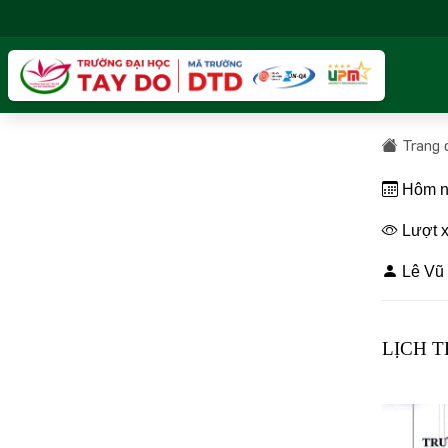
Trang 
Hôm n
Lượt x
Lê Vũ 
LỊCH T