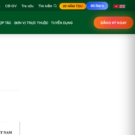
n
CB-GV
Tra cứu
Tìm kiếm
QS Stars
20 NĂM TDU
ỢP TÁC
ĐƠN VỊ TRỰC THUỘC
TUYỂN DỤNG
ĐĂNG KÝ NGAY