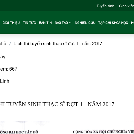
Tuyển sinh
Sinh viê
GIỚI THIỆU
TIN TỨC
BẢN TIN
ĐÀO TẠO
NGHIÊN CỨU
TẠP CHÍ KHOA HỌC
H
chủ
Lịch thi tuyển sinh thạc sĩ đợt 1 - năm 2017
ay
em: 667
Linh
HI TUYỂN SINH THẠC SĨ ĐỢT 1 - NĂM 2017