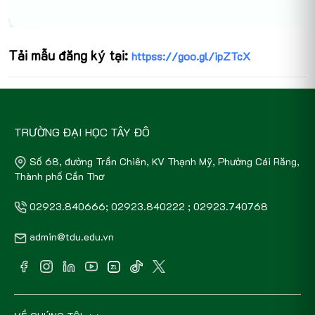
Tải mẫu đăng ký tại:
httpss://goo.gl/ipZTcX
TRƯỜNG ĐẠI HỌC TÂY ĐÔ
Số 68, đường Trần Chiên, KV Thạnh Mỹ, Phường Cái Răng,
Thành phố Cần Thơ
02923.840666; 02923.840222 ; 02923.740768
admin@tdu.edu.vn