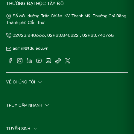
TRƯỜNG ĐẠI HỌC TÂY ĐÔ
Số 68, đường Trần Chiên, KV Thạnh Mỹ, Phường Cái Răng,
Thành phố Cần Thơ
02923.840666; 02923.840222 ; 02923.740768
admin@tdu.edu.vn
VỀ CHÚNG TÔI
TRUY CẬP NHANH
TUYỂN SINH