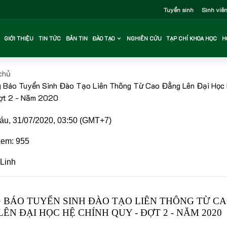
Tuyển sinh
Sinh viê
GIỚI THIỆU
TIN TỨC
BẢN TIN
ĐÀO TẠO
NGHIÊN CỨU
TẠP CHÍ KHOA HỌC
H
chủ
 Báo Tuyển Sinh Đào Tạo Liên Thông Từ Cao Đẳng Lên Đại Học 
ợt 2 - Năm 2020
u, 31/07/2020, 03:50 (GMT+7)
em: 955
Linh
 BÁO TUYỂN SINH ĐÀO TẠO LIÊN THÔNG TỪ C
ÊN ĐẠI HỌC HỆ CHÍNH QUY - ĐỢT 2 - NĂM 2020