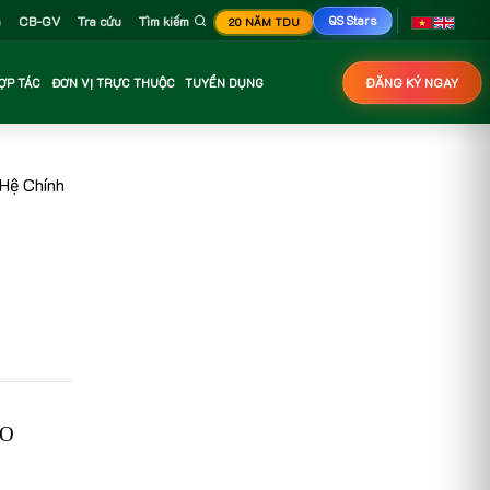
n
CB-GV
Tra cứu
Tìm kiếm
QS Stars
20 NĂM TDU
ỢP TÁC
ĐƠN VỊ TRỰC THUỘC
TUYỂN DỤNG
ĐĂNG KÝ NGAY
Hệ Chính
AO