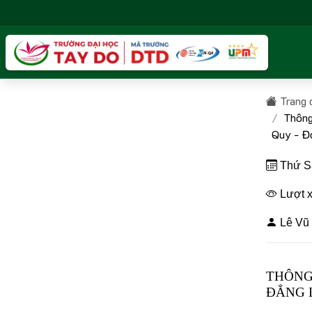
Trang 
Thông
Quy - Đ
Thứ Sá
Lượt x
Lê Vũ 
THÔNG
ĐẲNG L