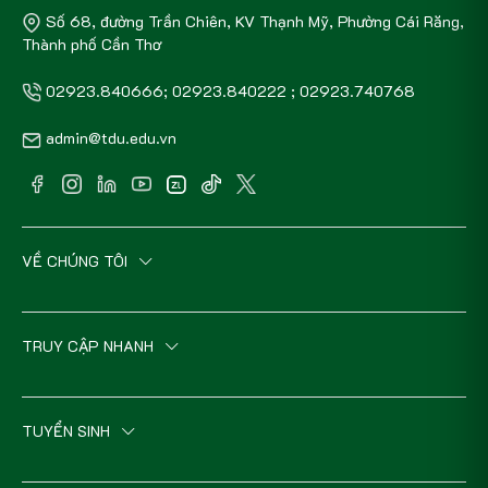
Số 68, đường Trần Chiên, KV Thạnh Mỹ, Phường Cái Răng,
Thành phố Cần Thơ
02923.840666; 02923.840222 ; 02923.740768
admin@tdu.edu.vn
VỀ CHÚNG TÔI
TRUY CẬP NHANH
TUYỂN SINH