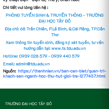
Chi tiết vui lòng liên hệ :
PHÒNG TUYỂN SINH & TRUYỀN THÔNG - TRƯỜNG
ĐẠI HỌC TÂY ĐÔ
Địa chỉ: 68 Trần Chiên, P.Lê Bình, Q.Cái Răng, TP.Cần
Thơ
Xem thông tin tuyển sinh, đăng ký xét tuyển, tư vấn
hướng dẫn tại: www.ts.tdu.edu.vn
Hotline: 0939 028 579 - 0939 440 579
Email: admin@tdu.edu.vn
Nguồn:
https://thanhnien.vn/ban-can-biet/quan-tri-
khach-san-nganh-hoc-thu-hut-gioi-tre-1277437.html
TRƯỜNG ĐẠI HỌC TÂY ĐÔ