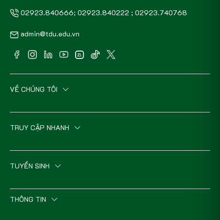
02923.840666; 02923.840222 ; 02923.740768
admin@tdu.edu.vn
VỀ CHÚNG TÔI
TRUY CẬP NHANH
TUYỂN SINH
THÔNG TIN