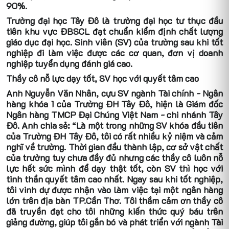
90%.
Trường đại học Tây Đô là trường đại học tư thục đầu
tiên khu vực ĐBSCL đạt chuẩn kiểm định chất lượng
giáo dục đại học. Sinh viên (SV) của trường sau khi tốt
nghiệp đi làm việc được các cơ quan, đơn vị doanh
nghiệp tuyển dụng đánh giá cao.
Thầy cô nỗ lực dạy tốt, SV học với quyết tâm cao
Anh Nguyễn Văn Nhân, cựu SV ngành Tài chính - Ngân
hàng khóa 1 của Trường ĐH Tây Đô, hiện là Giám đốc
Ngân hàng TMCP Đại Chúng Việt Nam - chi nhánh Tây
Đô. Anh chia sẻ: “Là một trong những SV khóa đầu tiên
của Trường ĐH Tây Đô, tôi có rất nhiều kỷ niệm và cảm
nghĩ về trường. Thời gian đầu thành lập, cơ sở vật chất
của trường tuy chưa đầy đủ nhưng các thầy cô luôn nỗ
lực hết sức mình để dạy thật tốt, còn SV thì học với
tinh thần quyết tâm cao nhất. Ngay sau khi tốt nghiệp,
tôi vinh dự được nhận vào làm việc tại một ngân hàng
lớn trên địa bàn TP.Cần Thơ. Tôi thầm cảm ơn thầy cô
đã truyền đạt cho tôi những kiến thức quý báu trên
giảng đường, giúp tôi gắn bó và phát triển với ngành Tài