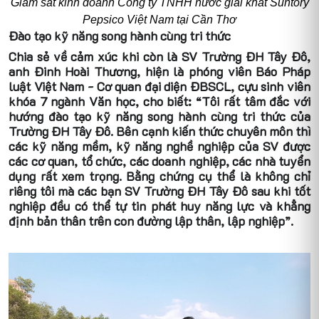
Giám sát kinh doanh Công ty TNHH nước giải khát Suntory
Pepsico Việt Nam tại Cần Thơ
Đào tạo kỹ năng song hành cùng tri thức
Chia sẻ về cảm xúc khi còn là SV Trường ĐH Tây Đô,
anh Đinh Hoài Thương, hiện là phóng viên Báo Pháp
luật Việt Nam - Cơ quan đại diện ĐBSCL, cựu sinh viên
khóa 7 ngành Văn học, cho biết: “Tôi rất tâm đắc với
hướng đào tạo kỹ năng song hành cùng tri thức của
Trường ĐH Tây Đô. Bên cạnh kiến thức chuyên môn thì
các kỹ năng mềm, kỹ năng nghề nghiệp của SV được
các cơ quan, tổ chức, các doanh nghiệp, các nhà tuyển
dụng rất xem trọng. Bằng chứng cụ thể là không chỉ
riêng tôi mà các bạn SV Trường ĐH Tây Đô sau khi tốt
nghiệp đều có thể tự tin phát huy năng lực và khẳng
định bản thân trên con đường lập thân, lập nghiệp”.