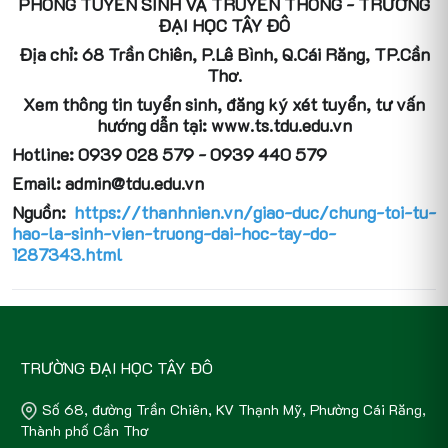
PHÒNG TUYỂN SINH VÀ TRUYỀN THÔNG - TRƯỜNG
ĐẠI HỌC TÂY ĐÔ
Địa chỉ: 68 Trần Chiên, P.Lê Bình, Q.Cái Răng, TP.Cần
Thơ.
Xem thông tin tuyển sinh, đăng ký xét tuyển, tư vấn
hướng dẫn tại: www.ts.tdu.edu.vn
Hotline: 0939 028 579 - 0939 440 579
Email: admin@tdu.edu.vn
Nguồn:
https://thanhnien.vn/giao-duc/chung-toi-tu-
hao-la-sinh-vien-truong-dai-hoc-tay-do-
1287343.html
TRƯỜNG ĐẠI HỌC TÂY ĐÔ
Số 68, đường Trần Chiên, KV Thạnh Mỹ, Phường Cái Răng,
Thành phố Cần Thơ