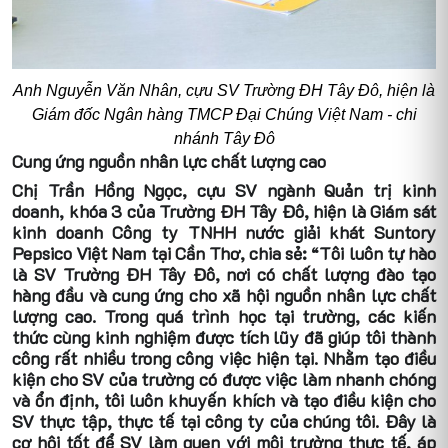
Anh Nguyễn Văn Nhân, cựu SV Trường ĐH Tây Đô, hiện là
Giám đốc Ngân hàng TMCP Đại Chúng Việt Nam - chi
nhánh Tây Đô
Cung ứng nguồn nhân lực chất lượng cao
Chị Trần Hồng Ngọc, cựu SV ngành Quản trị kinh
doanh, khóa 3 của Trường ĐH Tây Đô, hiện là Giám sát
kinh doanh Công ty TNHH nước giải khát Suntory
Pepsico Việt Nam tại Cần Thơ, chia sẻ: “Tôi luôn tự hào
là SV Trường ĐH Tây Đô, nơi có chất lượng đào tạo
hàng đầu và cung ứng cho xã hội nguồn nhân lực chất
lượng cao. Trong quá trình học tại trường, các kiến
thức cùng kinh nghiệm được tích lũy đã giúp tôi thành
công rất nhiều trong công việc hiện tại. Nhằm tạo điều
kiện cho SV của trường có được việc làm nhanh chóng
và ổn định, tôi luôn khuyến khích và tạo điều kiện cho
SV thực tập, thực tế tại công ty của chúng tôi. Đây là
cơ hội tốt để SV làm quen với môi trường thực tế, áp