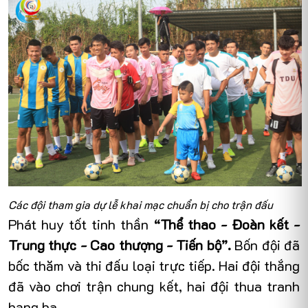
Các đội tham gia dự lễ khai mạc chuẩn bị cho trận đấu
Phát huy tốt tinh thần
“Thể thao - Đoàn kết -
Trung thực - Cao thượng - Tiến bộ”.
Bốn đội đã
bốc thăm và thi đấu loại trực tiếp. Hai đội thắng
đã vào chơi trận chung kết, hai đội thua tranh
hạng ba.