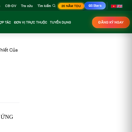
n
CB-GV
Tra cứu
Tìm kiếm
QS Stars
20 NĂM TDU
ỢP TÁC
ĐƠN VỊ TRỰC THUỘC
TUYỂN DỤNG
ĐĂNG KÝ NGAY
hiết Của
 ỨNG