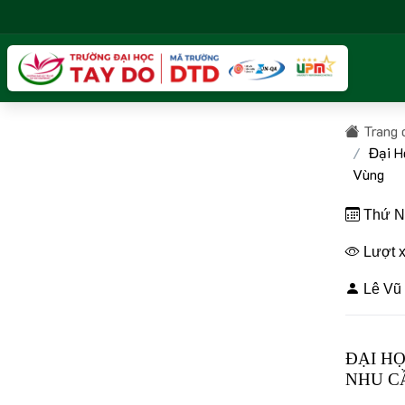
Trang 
Đại H
Vùng
Thứ Nă
Lượt x
Lê Vũ 
ĐẠI H
NHU C