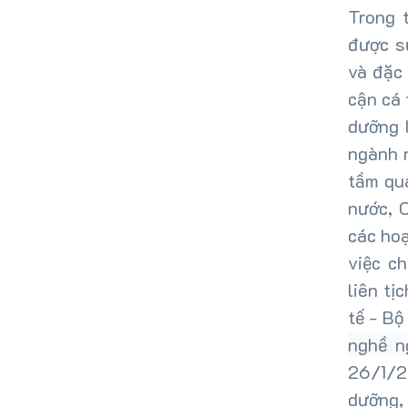
Trong 
được s
và đặc
cận cá 
dưỡng 
ngành 
tầm qu
nước, 
các ho
việc c
liên t
tế - Bộ
nghề n
26/1/2
dưỡng,