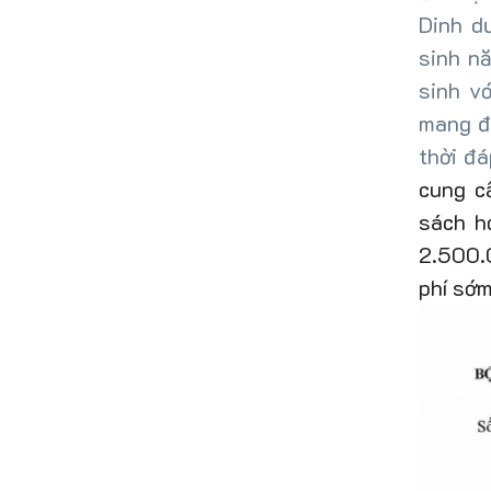
Dinh d
sinh n
sinh v
mang đ
thời đ
cung c
sách h
2.500.0
phí
sớm