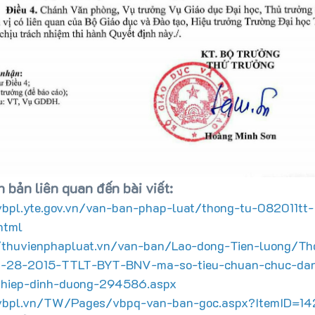
 bản liên quan đến bài viết:
vbpl.yte.gov.vn/van-ban-phap-luat/thong-tu-082011tt-
html
/thuvienphapluat.vn/van-ban/Lao-dong-Tien-luong/Th
ch-28-2015-TTLT-BYT-BNV-ma-so-tieu-chuan-chuc-da
hiep-dinh-duong-294586.aspx
vbpl.vn/TW/Pages/vbpq-van-ban-goc.aspx?ItemID=14