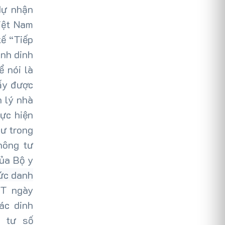
dự nhận
iệt Nam
ế “Tiếp
ành dinh
 nói là
ấy được
 lý nhà
ực hiện
ư trong
hông tư
ủa Bộ y
hức danh
T ngày
ác dinh
g tư số