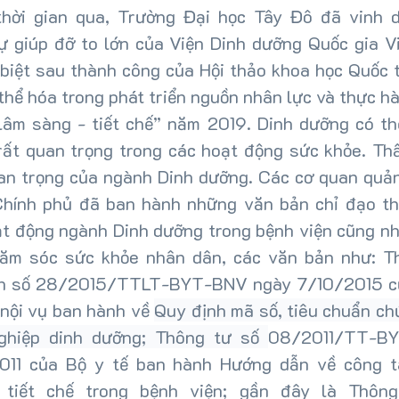
thời gian qua, Trường Đại học Tây Đô đã vinh 
ự giúp đỡ to lớn của
Viện Dinh dưỡng Quốc gia V
 biệt sau thành công của Hội thảo
khoa học Quốc t
thể hóa trong phát triển nguồn nhân lực và thực h
lâm sàng - tiết chế” năm 2019. Dinh dưỡng có thể
rất quan trọng trong các hoạt động sức khỏe. Th
an trọng của ngành Dinh dưỡng. Các cơ quan quản
Chính phủ đã ban hành những văn bản chỉ đạo th
ạt động ngành Dinh dưỡng trong bệnh viện cũng nh
hăm sóc sức khỏe nhân dân, các văn bản như: T
ịch số 28/2015/TTLT-BYT-BNV ngày 7/10/2015 c
 nội vụ ban hành về
Quy định mã số, tiêu chuẩn c
ghiệp dinh dưỡng; Thông tư số
08/2011/TT-BY
011 của Bộ y tế ban hành Hướng dẫn về công t
 tiết chế trong bệnh viện; gần đây là Thôn