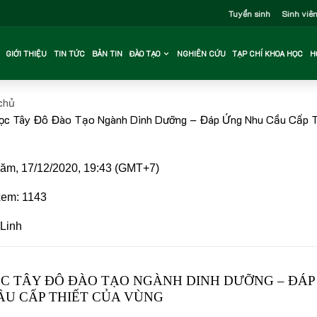
Tuyển sinh
Sinh viê
GIỚI THIỆU
TIN TỨC
BẢN TIN
ĐÀO TẠO
NGHIÊN CỨU
TẠP CHÍ KHOA HỌC
H
chủ
ọc Tây Đô Đào Tạo Ngành Dinh Dưỡng – Đáp Ứng Nhu Cầu Cấp T
m, 17/12/2020, 19:43 (GMT+7)
em: 1143
Linh
ỌC TÂY ĐÔ ĐÀO TẠO NGÀNH DINH DƯỠNG – ĐÁP
ẦU CẤP THIẾT CỦA VÙNG