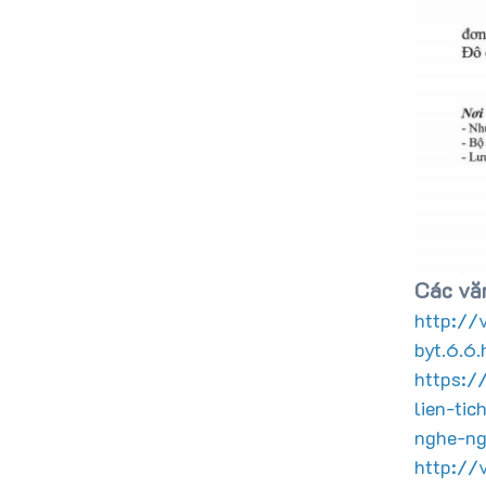
Các văn
http://
byt.6.6.
https:/
lien-ti
nghe-ng
http://