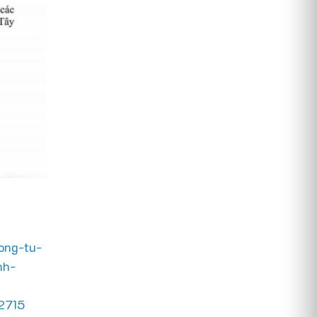
ong-tu-
nh-
2715