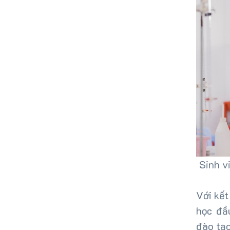
Sinh v
Với kết
học đầ
đào tạ