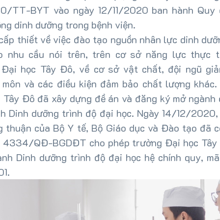
0/TT-BYT vào ngày 12/11/2020 ban hành Quy 
ng dinh dưỡng trong bệnh viện.
cấp thiết về việc đào tạo nguồn nhân lực dinh dư
o nhu cầu nói trên, trên cơ sở năng lực thực t
 Đại học Tây Đô, về cơ sở vật chất, đội ngũ giả
 môn và các điều kiện đảm bảo chất lượng khác.
c Tây Đô đã xây dựng đề án và đăng ký mở ngành 
h Dinh dưỡng trình độ đại học. Ngày 14/12/2020,
g thuận của Bộ Y tế, Bộ Giáo dục và Đào tạo đã c
ố 4334/QĐ-BGDĐT cho phép trường Đại học Tây
ành Dinh dưỡng trình độ đại học hệ chính quy, mã
1.