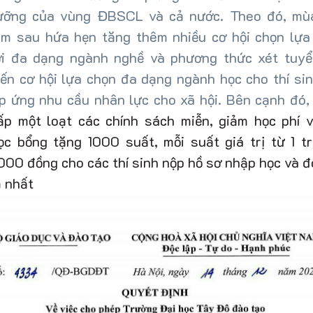
ưỡng của vùng ĐBSCL và cả nước.
Theo đó, mù
ăm sau hứa hẹn tăng thêm nhiều
cơ hội chọn lựa
ới đa dạng ngành nghề và phương thức xét tuyể
ến cơ hội lựa chọn đa dạng ngành học cho thí sin
áp ứng nhu cầu nhân lực cho xã hội. Bên cạnh đó
ấp một loạt
các chính sách miễn, giảm học
phí 
ọc bổng tặng
1000 suất, mỗi suất
giá trị từ 1 t
00 đồng cho các thí sinh nộp
hồ sơ nhập học và 
 nhất