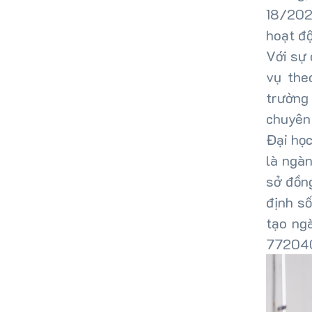
18/202
hoạt độ
Với sự 
vụ the
trường
chuyên
Đại họ
là ngàn
sở đồn
định s
tạo ng
772040