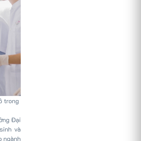
ô trong
ường Đại
sinh và
o ngành