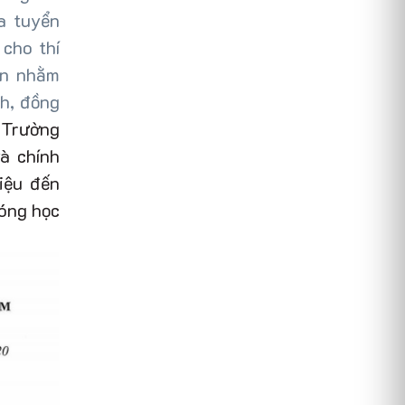
a tuyển
 cho thí
n
nhằm
h, đồng
,
Trường
và chính
riệu đến
đóng học