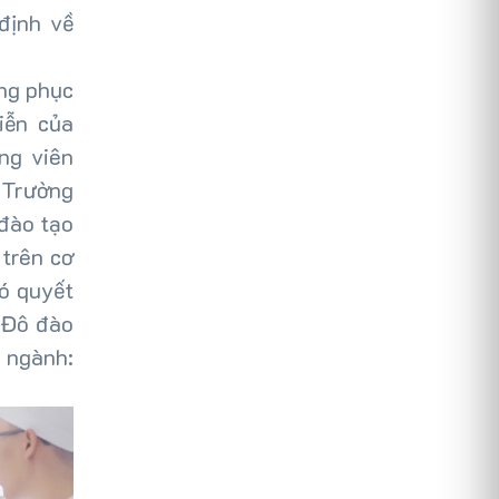
định về
ỡng phục
iễn của
ng viên
 Trường
đào tạo
 trên cơ
ó quyết
 Đô đào
 ngành: