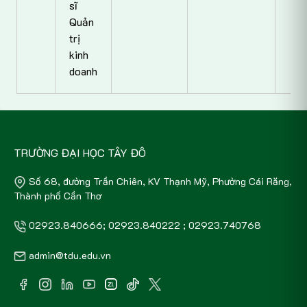
sĩ
Quản
trị
kinh
doanh
TRƯỜNG ĐẠI HỌC TÂY ĐÔ
Số 68, đường Trần Chiên, KV Thạnh Mỹ, Phường Cái Răng,
Thành phố Cần Thơ
02923.840666; 02923.840222 ; 02923.740768
admin@tdu.edu.vn