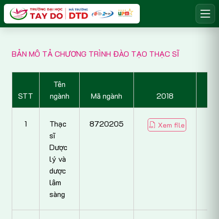
BẢN MÔ TẢ CHƯƠNG TRÌNH ĐÀO TẠO THẠC SĨ
Tên
STT
ngành
Mã ngành
2018
1
Thạc
8720205
Xem file
sĩ
Dược
lý và
dược
lâm
sàng