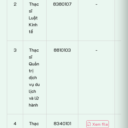
2
Thạc
8380107
-
sĩ
Luật
Kinh
tế
3
Thạc
8810103
-
sĩ
Quản
trị
dịch
vụ du
lịch
và lữ
hành
4
Thạc
8340101
Xem file