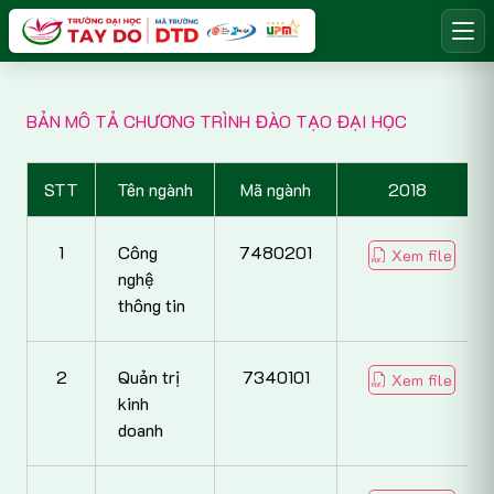
BẢN MÔ TẢ CHƯƠNG TRÌNH ĐÀO TẠO ĐẠI HỌC
STT
Tên ngành
Mã ngành
2018
1
Công
7480201
Xem file
nghệ
thông tin
2
Quản trị
7340101
Xem file
kinh
doanh