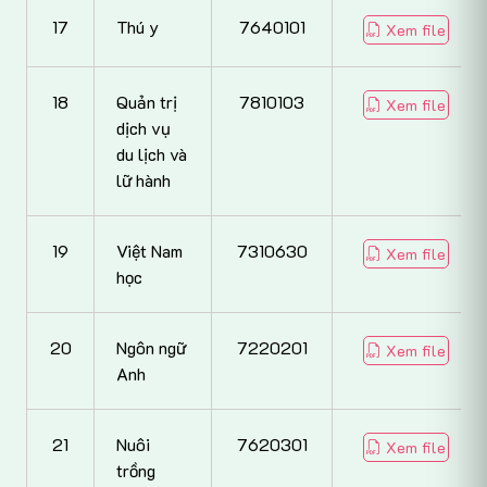
17
Thú y
7640101
Xem file
18
Quản trị
7810103
Xem file
dịch vụ
du lịch và
lữ hành
19
Việt Nam
7310630
Xem file
học
20
Ngôn ngữ
7220201
Xem file
Anh
21
Nuôi
7620301
Xem file
trồng