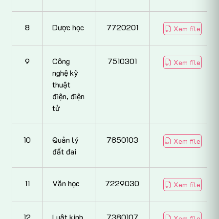
8
Dược học
7720201
Xem file
9
Công
7510301
Xem file
nghệ kỹ
thuật
điện, điện
tử
10
Quản lý
7850103
Xem file
đất đai
11
Văn học
7229030
Xem file
12
Luật kinh
7380107
Xem file