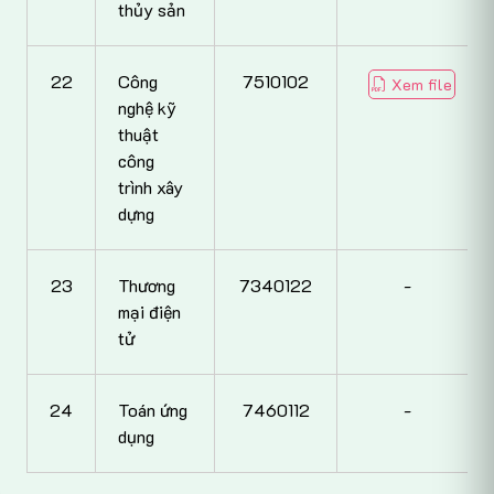
thủy sản
22
Công
7510102
Xem file
nghệ kỹ
thuật
công
trình xây
dựng
23
Thương
7340122
-
mại điện
tử
24
Toán ứng
7460112
-
dụng