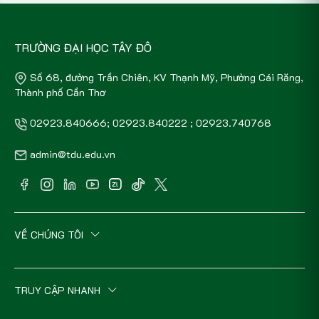
TRƯỜNG ĐẠI HỌC TÂY ĐÔ
Số 68, đường Trần Chiên, KV Thạnh Mỹ, Phường Cái Răng,
Thành phố Cần Thơ
02923.840666; 02923.840222 ; 02923.740768
admin@tdu.edu.vn
VỀ CHÚNG TÔI
TRUY CẬP NHANH