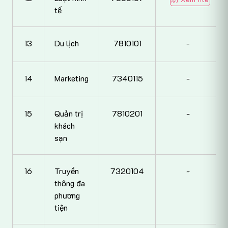
tế
13
Du lịch
7810101
-
14
Marketing
7340115
-
15
Quản trị
7810201
-
khách
sạn
16
Truyền
7320104
-
thông đa
phương
tiện