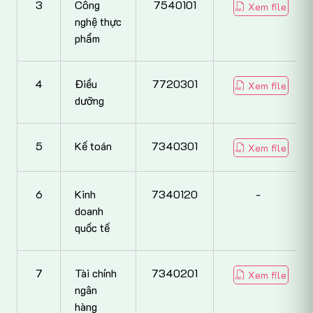
3
Công
7540101
Xem file
nghệ thực
phẩm
4
Điều
7720301
Xem file
dưỡng
5
Kế toán
7340301
Xem file
6
Kinh
7340120
-
doanh
quốc tế
7
Tài chính
7340201
Xem file
ngân
hàng